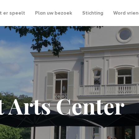
 er speelt
Plan uw bezoek
Stichting
Word vrien
 Arts Center