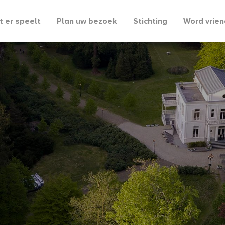
 er speelt
Plan uw bezoek
Stichting
Word vrien