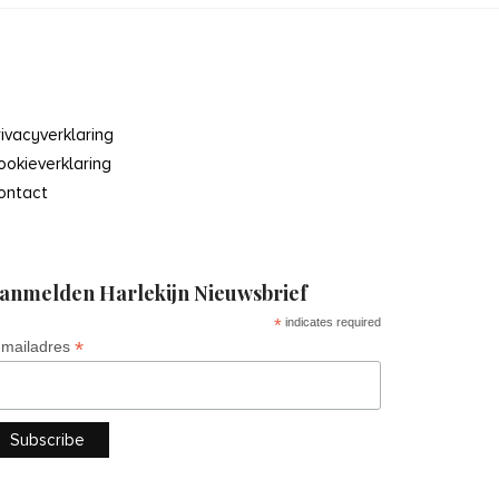
rivacyverklaring
ookieverklaring
ontact
anmelden Harlekijn Nieuwsbrief
*
indicates required
*
-mailadres