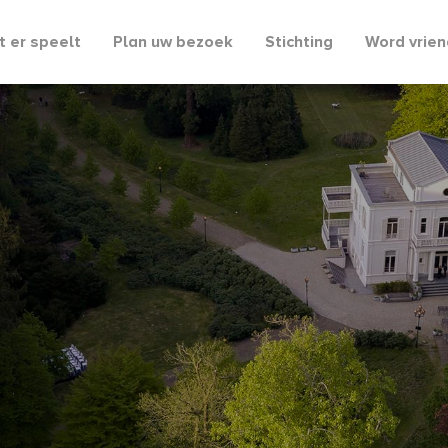
 er speelt
Plan uw bezoek
Stichting
Word vrien