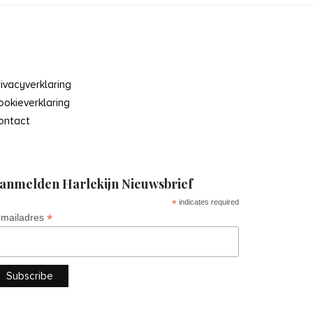
rivacyverklaring
ookieverklaring
ontact
anmelden Harlekijn Nieuwsbrief
*
indicates required
*
-mailadres