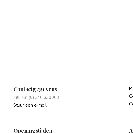
Contactgegevens
P
C
Tel: +31 (0) 346 330003
C
Stuur een e-mail
Openingstijden
A