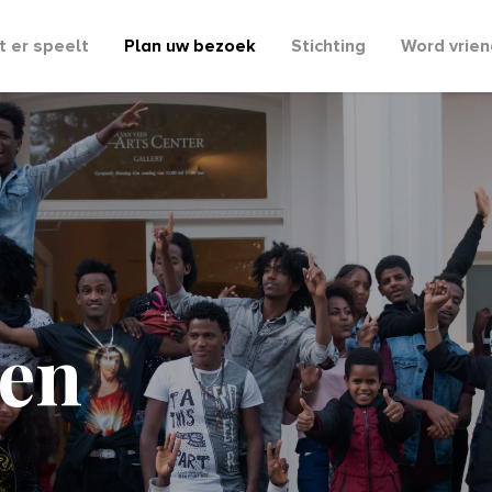
 er speelt
Plan uw bezoek
Stichting
Word vrien
en