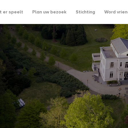
 er speelt
Plan uw bezoek
Stichting
Word vrien