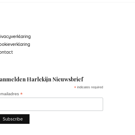
rivacyverklaring
ookieverklaring
ontact
anmelden Harlekijn Nieuwsbrief
*
indicates required
*
-mailadres