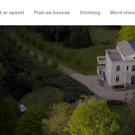
 er speelt
Plan uw bezoek
Stichting
Word vrien