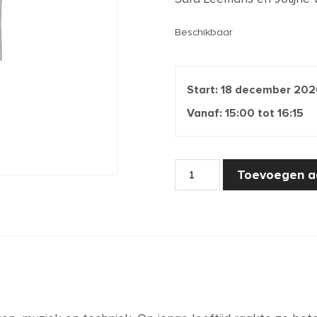
Beschikbaar
Start:
18 december 202
Vanaf:
15:00
tot
16:15
Iets
Toevoegen a
in
het
gras
aantal