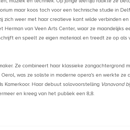
n, muziek en techniek. Op jonge leeftijd raakte ze bet
rium maar koos toch voor een technische studie in Del
 zij zich weer met haar creatieve kant wilde verbinden e
het Herman van Veen Arts Center, waar ze maandelijks e
chrijft en speelt ze eigen materiaal en treedt ze op als
maker. Ze combineert haar klassieke zangachtergrond 
 Oerol, was ze soliste in moderne opera’s en werkte ze a
s Kamerkoor. Haar debuut solovoorstelling
Vanavond bij
rmeer en kreeg van het publiek een 8,8.