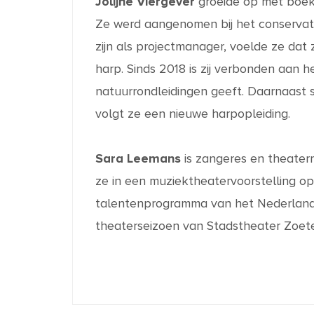
Jolijne Viergever
groeide op met boeke
Ze werd aangenomen bij het conservato
zijn als projectmanager, voelde ze dat
harp. Sinds 2018 is zij verbonden aan 
natuurrondleidingen geeft. Daarnaast s
volgt ze een nieuwe harpopleiding.
Sara Leemans
is zangeres en theater
ze in een muziektheatervoorstelling op
talentenprogramma van het Nederland
theaterseizoen van Stadstheater Zoete