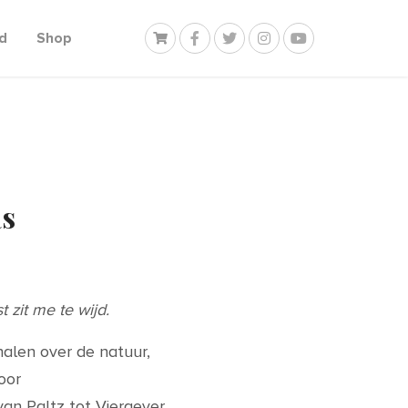
d
Shop
as
t zit me te wijd.
halen over de natuur,
oor
van Paltz tot Viergever