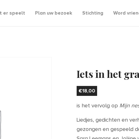
 er speelt
Plan uw bezoek
Stichting
Word vrien
Iets in het gr
€
18,00
is het vervolg op
Mijn nes
Liedjes, gedichten en ver
gezongen en gespeeld d
Sara Leemans en Jolijne 