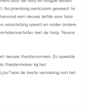
overd door de harp en volgde lessen.
ft. Na jarenlang werkzaam geweest te
n hervond een nieuwe liefde voor haar
en voorstelling speelt en onder andere
 verhalenverteller met de harp. Tevens
met nieuwe theatervormen. Zo speelde
ls theatermaker bij het
 jou?
was de beste verrassing van het