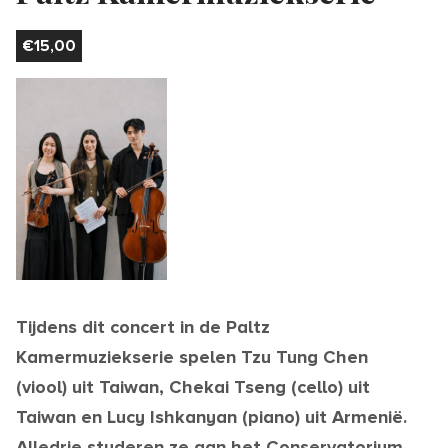
€
15,00
Tijdens dit concert in de Paltz
Kamermuziekserie spelen Tzu Tung Chen
(viool) uit Taiwan, Chekai Tseng (cello) uit
Taiwan en Lucy Ishkanyan (piano) uit Armenië.
Alledrie studeren ze aan het Conservatorium