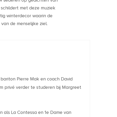
24 liederen op gedichten van
 schildert met deze muziek
ig winterdecor waarin de
 van de menselijke ziel.
j bariton Pierre Mak en coach David
 privé verder te studeren bij Margreet
len als La Contessa en 1
e
Dame van