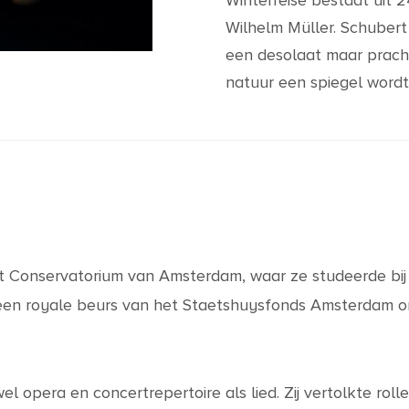
Winterreise bestaat uit 
Wilhelm Müller. Schubert
een desolaat maar pracht
natuur een spiegel wordt
het Conservatorium van Amsterdam, waar ze studeerde bi
j een royale beurs van het Staetshuysfonds Amsterdam om
owel opera en concertrepertoire als lied. Zij vertolkte rol