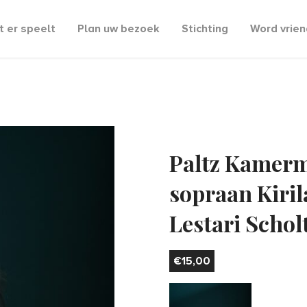
 er speelt
Plan uw bezoek
Stichting
Word vrien
Paltz Kamerm
sopraan Kiril
Lestari Schol
€
15,00