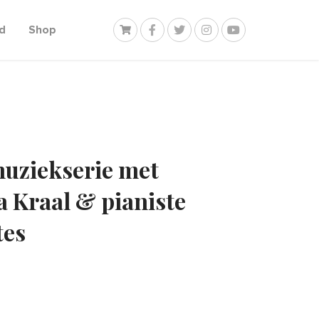
d
Shop
uziekserie met
a Kraal & pianiste
tes