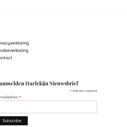
rivacyverklaring
ookieverklaring
ontact
anmelden Harlekijn Nieuwsbrief
*
indicates required
*
-mailadres