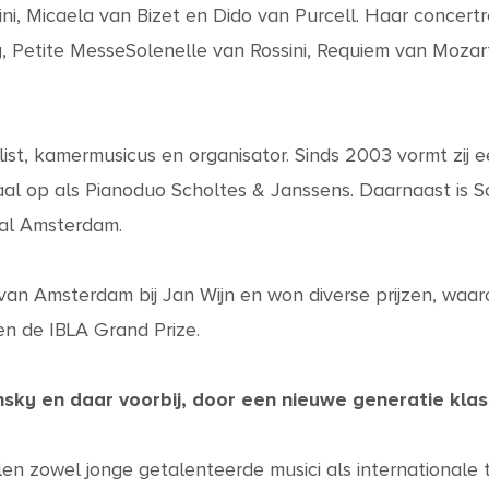
cini, Micaela van Bizet en Dido van Purcell. Haar concer
y, Petite MesseSolenelle van Rossini, Requiem van Mozar
 solist, kamermusicus en organisator. Sinds 2003 vormt zi
aal op als Pianoduo Scholtes & Janssens. Daarnaast is S
val Amsterdam.
n Amsterdam bij Jan Wijn en won diverse prijzen, waaron
n de IBLA Grand Prize.
sky en daar voorbij, door een nieuwe generatie klas
len zowel jonge getalenteerde musici als internationale