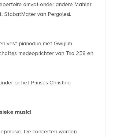
trepertoire omvat onder andere Mahler
t, StabatMater van Pergolesi.
j een vast pianoduo met Gwylim
choltes medeoprichter van Trio 258 en
der bij het Prinses Christina
sieke musici
 topmusici. De concerten worden