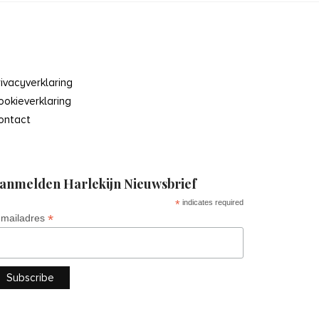
rivacyverklaring
ookieverklaring
ontact
anmelden Harlekijn Nieuwsbrief
*
indicates required
*
-mailadres