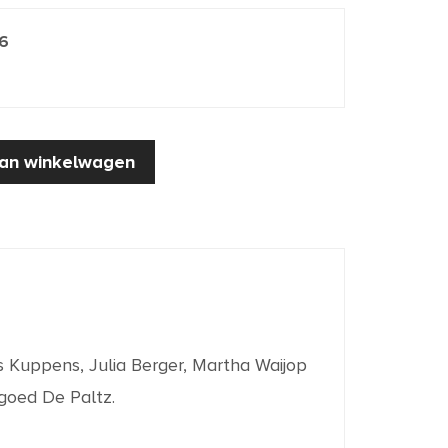
6
an winkelwagen
s Kuppens, Julia Berger, Martha Waijop
goed De Paltz.