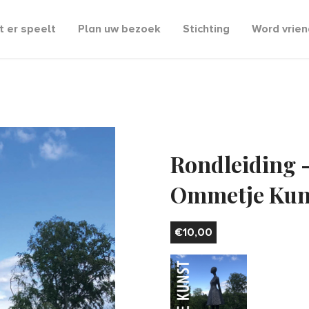
 er speelt
Plan uw bezoek
Stichting
Word vrien
Rondleiding 
Ommetje Kun
€
10,00