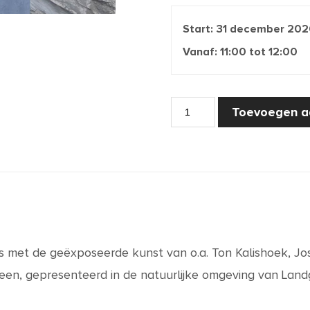
Start:
31 december 202
Vanaf:
11:00
tot
12:00
Rondleiding
Toevoegen a
-
Buitengewoon
Ommetje
Kunst
aantal
s met de geëxposeerde kunst van o.a. Ton Kalishoek, Jo
en, gepresenteerd in de natuurlijke omgeving van Land