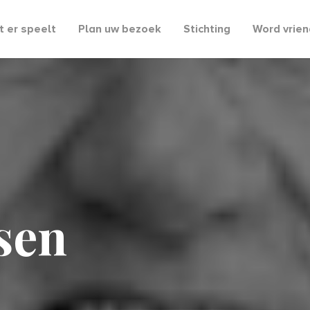
 er speelt
Plan uw bezoek
Stichting
Word vrien
sen