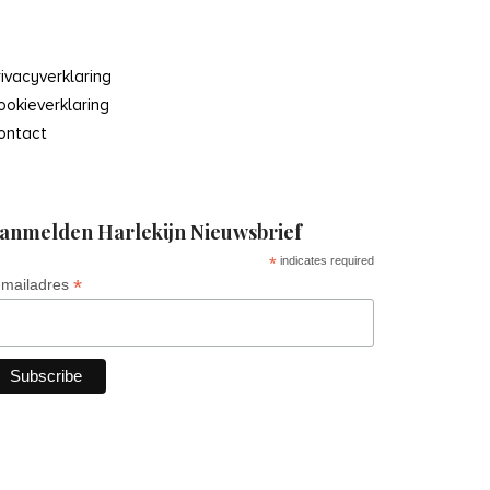
rivacyverklaring
ookieverklaring
ontact
anmelden Harlekijn Nieuwsbrief
*
indicates required
*
-mailadres