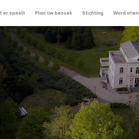
 er speelt
Plan uw bezoek
Stichting
Word vrien