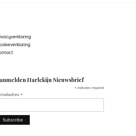
rivacyverklaring
ookieverklaring
ontact
anmelden Harlekijn Nieuwsbrief
*
indicates required
*
-mailadres