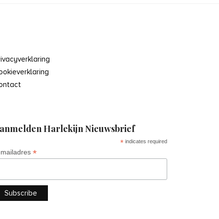
rivacyverklaring
ookieverklaring
ontact
anmelden Harlekijn Nieuwsbrief
*
indicates required
*
-mailadres