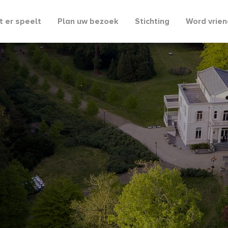
 er speelt
Plan uw bezoek
Stichting
Word vrien