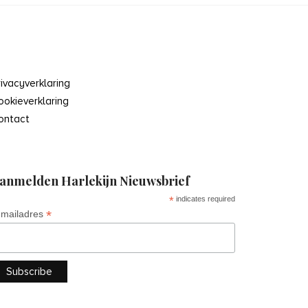
rivacyverklaring
ookieverklaring
ontact
anmelden Harlekijn Nieuwsbrief
*
indicates required
*
-mailadres