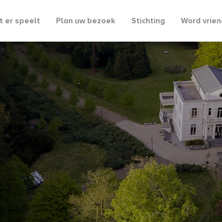
 er speelt
Plan uw bezoek
Stichting
Word vrien