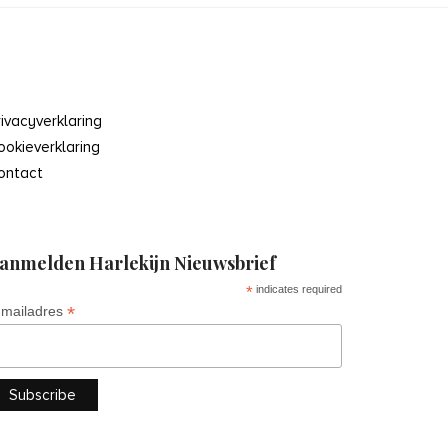
rivacyverklaring
ookieverklaring
ontact
anmelden Harlekijn Nieuwsbrief
*
indicates required
*
-mailadres