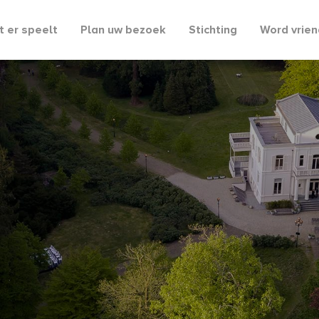
 er speelt
Plan uw bezoek
Stichting
Word vrien