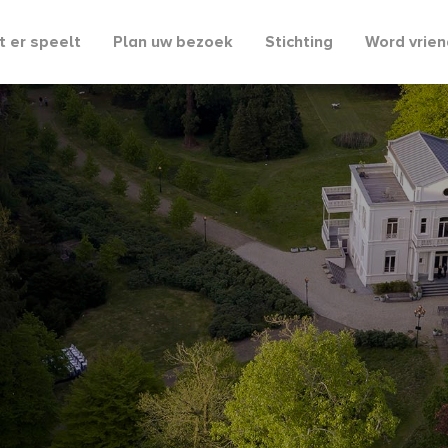
 er speelt
Plan uw bezoek
Stichting
Word vrien