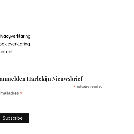
rivacyverklaring
ookieverklaring
ontact
anmelden Harlekijn Nieuwsbrief
*
indicates required
*
-mailadres