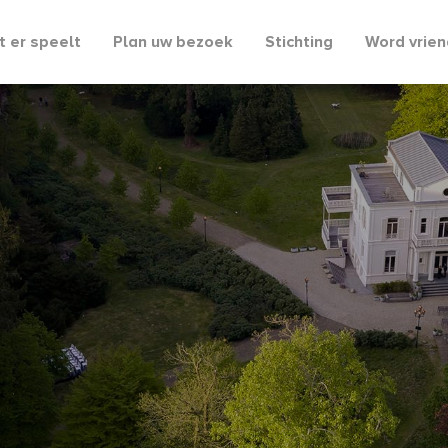
 er speelt
Plan uw bezoek
Stichting
Word vrien