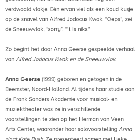
verdwaald vlokje. Eén ervan viel als een koud kusje
op de snavel van Alfred Jodocus Kwak. “Oeps”, zei
de Sneeuwvlok, “sorry”. “’t Is niks.”
Zo begint het door Anna Geerse gespeelde verhaal
van
Alfred Jodocus Kwak en de Sneeuwvlok
.
Anna Geerse
(1999) geboren en getogen in de
Beemster
, Noord-Holland.
Al tijdens haar studie aan
de Frank Sanders
Akademie
voor musical- en
muziektheater
was
ze
in verschillende
voorstellingen
te zien op
het Herman van Veen
Arts Center, waaronder haar solovoorstelling
Anna
zingt Kate Bush
.
Ze presenteert s
amen met Lieke