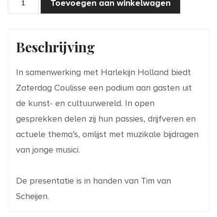
Toevoegen aan winkelwagen
1
'Zaterdag
Coulissen'
live
aantal
Beschrijving
In samenwerking met Harlekijn Holland biedt
Zaterdag Coulisse een podium aan gasten uit
de kunst- en cultuurwereld. In open
gesprekken delen zij hun passies, drijfveren en
actuele thema’s, omlijst met muzikale bijdragen
van jonge musici.
De presentatie is in handen van Tim van
Scheijen.