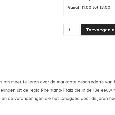
Vanaf:
11:00
tot
13:00
Een
Toevoegen a
route
door
de
geschiedenis
van
De
Paltz
aantal
 om meer te leren over de markante geschiedenis van h
telingen uit de regio Rheinland-Pfalz die in de 18e eeu
en en de veranderingen die het landgoed door de jaren h