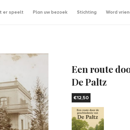
 er speelt
Plan uw bezoek
Stichting
Word vrien
Een route doo
De Paltz
€
12,50