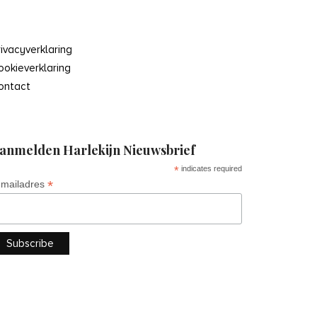
rivacyverklaring
ookieverklaring
ontact
anmelden Harlekijn Nieuwsbrief
*
indicates required
*
-mailadres