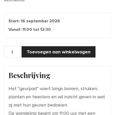
Beschikbaar
Start:
16 september 2026
Vanaf:
11:00
tot
12:30
Rondleiding
Toevoegen aan winkelwagen
-
Je
neus
achterna
aantal
Beschrijving
Het “geurpad” voert langs bomen, struiken,
planten
en heesters en wil inzicht geven in wat
zij met hun geuren bedoelen.
De wandeling begint om 11:00 uur met een