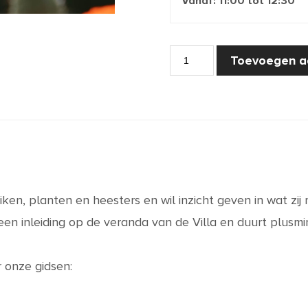
Vanaf:
11:00
tot
12:30
Rondleiding
Toevoegen a
-
Je
neus
achterna
aantal
uiken, planten
en heesters en wil inzicht geven in wat zi
en inleiding op de veranda van de Villa en duurt plusmi
 onze gidsen: