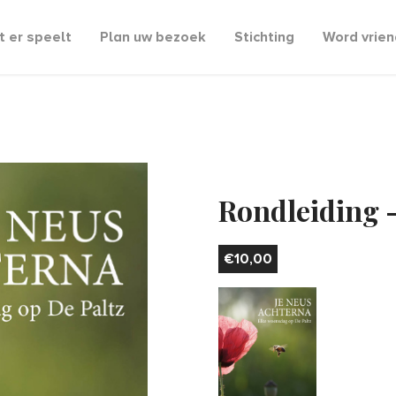
 er speelt
Plan uw bezoek
Stichting
Word vrien
Rondleiding –
€
10,00