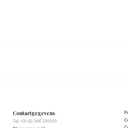
Contactgegevens
P
C
Tel: +31 (0) 346 330003
C