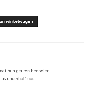
an winkelwagen
j met hun geuren bedoelen.
nus anderhalf uur.