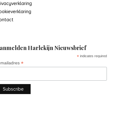
rivacyverklaring
ookieverklaring
ontact
anmelden Harlekijn Nieuwsbrief
*
indicates required
*
-mailadres