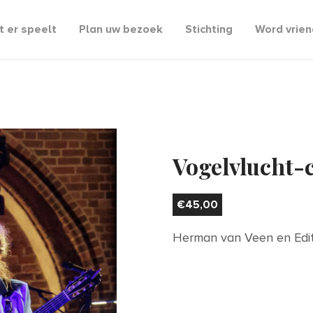
 er speelt
Plan uw bezoek
Stichting
Word vrien
Vogelvlucht-
€
45,00
Herman van Veen en Edi