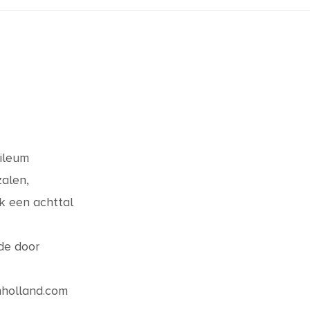
bileum
alen,
ok een achttal
de door
nholland.com