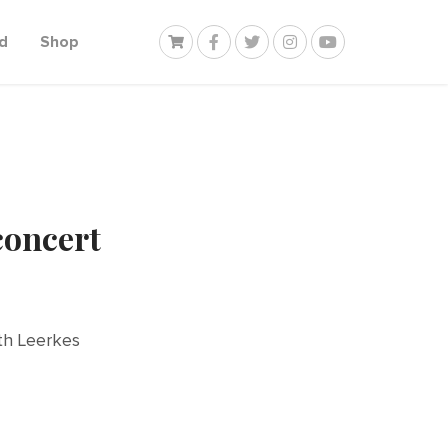
d
Shop
concert
th Leerkes