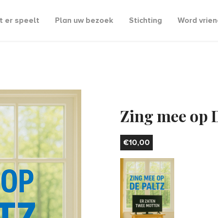
 er speelt
Plan uw bezoek
Stichting
Word vrien
Zing mee op D
€
10,00