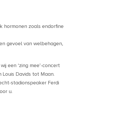
uk hormonen zoals endorfine
 een gevoel van welbehagen,
wij een ‘zing mee’-concert
an Louis Davids tot Maan.
echt-stadionspeaker Ferdi
oor u.