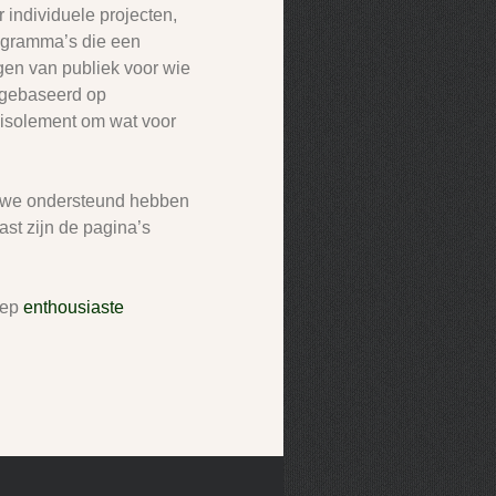
 individuele projecten,
ogramma’s die een
gen van publiek voor wie
n gebaseerd op
n isolement om wat voor
ie we ondersteund hebben
st zijn de pagina’s
oep
enthousiaste