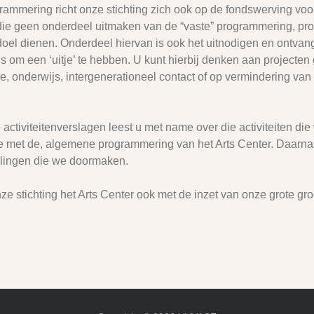
mmering richt onze stichting zich ook op de fondswerving voor
ie geen onderdeel uitmaken van de “vaste” programmering, pr
oel dienen. Onderdeel hiervan is ook het uitnodigen en ontvan
 is om een ‘uitje’ te hebben. U kunt hierbij denken aan projecte
ie, onderwijs, intergenerationeel contact of op vermindering va
activiteitenverslagen leest u met name over die activiteiten d
ie met de, algemene programmering van het Arts Center. Daarnaa
elingen die we doormaken.
nze stichting het Arts Center ook met de inzet van onze grote gr