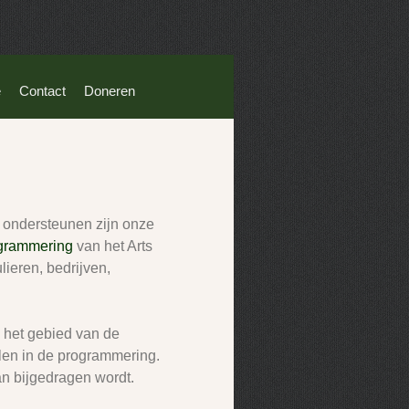
e
Contact
Doneren
 ondersteunen zijn onze
grammering
van het Arts
lieren, bedrijven,
 het gebied van de
len in de programmering.
an bijgedragen wordt.