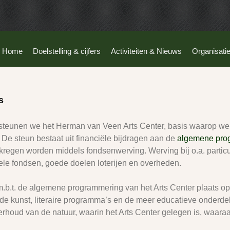
Home
Doelstelling & cijfers
Activiteiten & Nieuws
Organisati
s
rsteunen we het Herman van Veen Arts Center, basis waarop we
. De steun bestaat uit financiële bijdragen aan de
algemene
pro
rkregen worden middels fondsenwerving. Werving bij o.a. particu
onele fondsen, goede doelen loterijen en overheden.
.b.t. de algemene programmering van het Arts Center plaats op
e kunst, literaire programma’s en de meer educatieve onderde
erhoud van de natuur, waarin het Arts Center gelegen is, waara